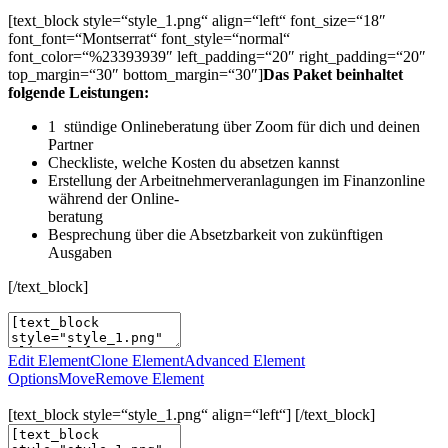
[text_block style=“style_1.png“ align=“left“ font_size=“18″
font_font=“Montserrat“ font_style=“normal“
font_color=“%23393939″ left_padding=“20″ right_padding=“20″
top_margin=“30″ bottom_margin=“30″]
Das Paket beinhaltet
folgende Leistungen:
1 stündige Onlineberatung über Zoom für dich und deinen
Partner
Checkliste, welche Kosten du absetzen kannst
Erstellung der Arbeitnehmerveranlagungen im Finanzonline
während der Online-
beratung
Besprechung über die Absetzbarkeit von zukünftigen
Ausgaben
[/text_block]
Edit Element
Clone Element
Advanced Element
Options
Move
Remove Element
[text_block style=“style_1.png“ align=“left“] [/text_block]