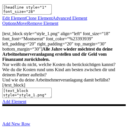
Edit Element
Clone Element
Advanced Element
Options
Move
Remove Element
[text_block style=“style_1.png“ align=“left“ font_size=“18″
font_font=“Montserrat“ font_color=“%23393939″
left_padding=“20″ right_padding=“20″ top_margin=“30″
bottom_margin=“30″]
Alle Jahre wieder möchtest du deine
Arbeitnehmerveranlagung erstellen und dir Geld vom
Finanzamt zurückholen.
Nur weißt du nicht, welche Kosten du berücksichtigen kannst?
Wie du die Kosten rund ums Kind am besten zwischen dir und
deinem Partner aufteilst?
Und wie du deine Arbeitnehmerveranlagung damit befüllst?
[/text_block]
Add Element
Add New Row