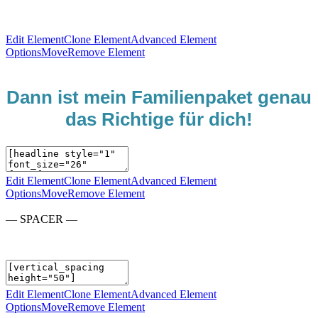
Edit Element
Clone Element
Advanced Element
Options
Move
Remove Element
Dann ist mein Familienpaket genau
das Richtige für dich!
Edit Element
Clone Element
Advanced Element
Options
Move
Remove Element
— SPACER —
Edit Element
Clone Element
Advanced Element
Options
Move
Remove Element