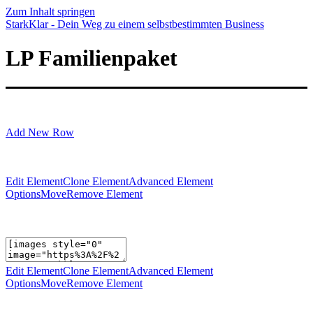
Zum Inhalt springen
StarkKlar - Dein Weg zu einem selbstbestimmten Business
LP Familienpaket
Add New Row
Edit Element
Clone Element
Advanced Element
Options
Move
Remove Element
Edit Element
Clone Element
Advanced Element
Options
Move
Remove Element