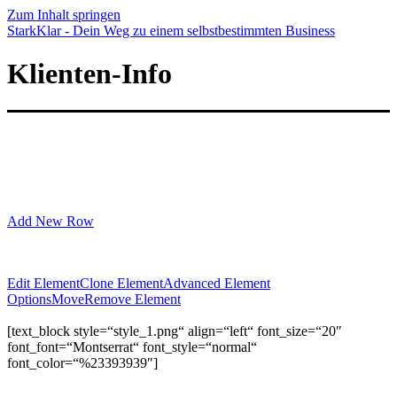
Zum Inhalt springen
StarkKlar - Dein Weg zu einem selbstbestimmten Business
Klienten-Info
Add New Row
Edit Element
Clone Element
Advanced Element
Options
Move
Remove Element
[text_block style=“style_1.png“ align=“left“ font_size=“20″
font_font=“Montserrat“ font_style=“normal“
font_color=“%23393939″]