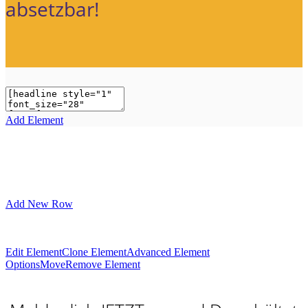
absetzbar!
Add Element
Add New Row
Edit Element
Clone Element
Advanced Element
Options
Move
Remove Element