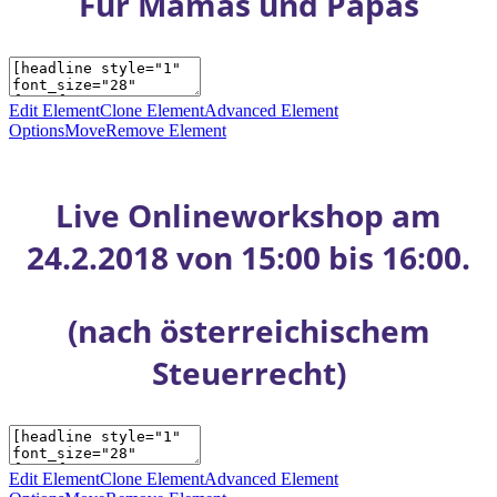
Für Mamas und Papas
Edit Element
Clone Element
Advanced Element
Options
Move
Remove Element
Live Onlineworkshop am
24.2.2018 von 15:00 bis 16:00.
(nach österreichischem
Steuerrecht)
Edit Element
Clone Element
Advanced Element