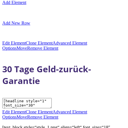
Add Element
Add New Row
Edit Element
Clone Element
Advanced Element
Options
Move
Remove Element
30 Tage Geld-zurück-
Garantie
Edit Element
Clone Element
Advanced Element
Options
Move
Remove Element
[text_block style=“style_1.png“ align=“left“ font_size=“18″