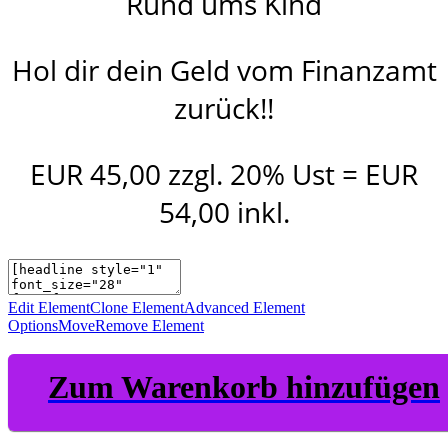
Rund ums Kind
Hol dir dein Geld vom Finanzamt
zurück!!
EUR 45,00 zzgl. 20% Ust = EUR
54,00 inkl.
Edit Element
Clone Element
Advanced Element
Options
Move
Remove Element
Zum Warenkorb hinzufügen