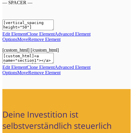
— SPACER —
Edit Element
Clone Element
Advanced Element
Options
Move
Remove Element
[custom_html]
[/custom_html]
Edit Element
Clone Element
Advanced Element
Options
Move
Remove Element
Deine Investition ist
selbstverständlich steuerlich